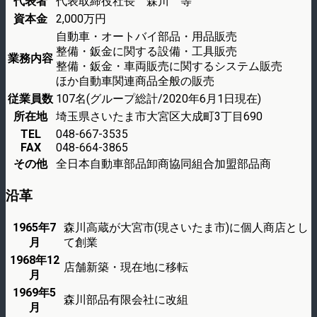
代表者
代表取締役社長 森川 等
資本金
2,000万円
自動車・オートバイ部品・用品販売
整備・鈑金に関する設備・工具販売
業務内容
整備・鈑金・車両販売に関するシステム販売
ほか自動車関連商品全般の販売
従業員数
107名(グループ総計/2020年6月1日現在)
所在地
埼玉県さいたま市大宮区大成町3丁目690
TEL
048-667-3535
FAX
048-664-3865
その他
全日本自動車部品卸商協同組合加盟部品商
沿革
1965年7
森川高蔵が大宮市(現さいたま市)に個人商店とし
月
て創業
1968年12
店舗新築・現在地に移転
月
1969年5
森川部品有限会社に改組
月