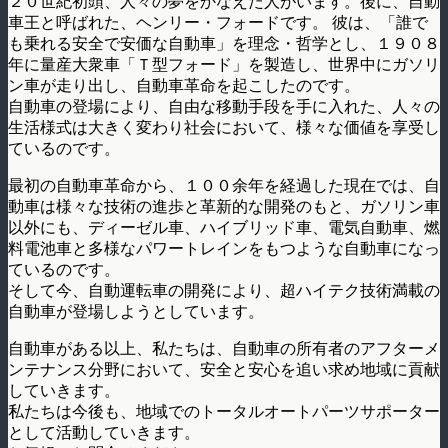
２０世紀初頭、人々の夢をかなえた人がいます。後に、自動
車王と呼ばれた、ヘンリー・フォードです。 彼は、「誰で
も乗れる安全で安価な自動車」を理念・哲学とし、１９０８
年に量産大衆車「Ｔ型フォード」を製造し、世界中にガソリ
ン車が走り出し、自動車革命を起こしたのです。
自動車の登場により、自由な移動手段を手に入れた、人々の
生活様式は大きく変わり社会において、様々な価値を享受し
ているのです。
最初の自動車革命から、１００余年を経過した現在では、自
動車は様々な技術の進歩と革新的な開発のもと、ガソリン車
以外にも、ディーゼル車、ハイブリッド車、電気自動車、燃
料電池車と多様なパワートレインをもつような自動車になっ
ているのです。
そして今、自動運転車の開発により、超ハイテク技術満載の
自動車が登場しようとしています。
自動車がある以上、私たちは、自動車の所有者のアフターメ
ンテナンス分野において、安全と安心を追い求め地域に貢献
していきます。
私たちは今後も、地域でのトータルオートパーツサポーター
として活動していきます。