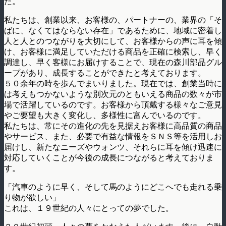
た。
私たちは、創業以来、お客様の、パートナーの、業界の「そ
ばに、なくてはならない存在」であるために、地域に密着し
人と人とのつながりを大切にして、お客様からの声に耳を傾
け、お客様に満足していただける商品を正確に検索し、早く
調達し、早く客様にお届けすることで、現在の森川部品グル
ープがあり、成長することができたと考えております。
５０余年の時を歩んでまいりました。現在では、創業当時に
は考えもつかないような別次元のともいえる商品の数々が市
場で活躍しているのです。お客様から頂戴する様々なご意見
やご要望も大きく変化し、多様性に富んでいるのです。
私たちは、常にその進化の先を見据えお客様に高品質の商品
やサービス、また、必要で有益な情報をＳＮＳ等を活用しお
届けし、新たなニーズやウォンツ、それらに耳を傾け迅速に
対応していくことが今後の成長につながると考えておりま
す。
「汽車のように早く、そして馬のようにどこへでも走れる乗
り物が欲しい」
これは、１９世紀の人々にとっての夢でした。